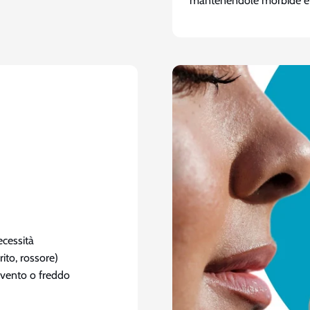
mantenendole morbide e c
ecessità
rito, rossore)
, vento o freddo