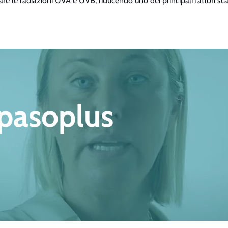
re le radiazioni UVA e UVB, riducendo uno dei principali fattori sca
rpasoplus