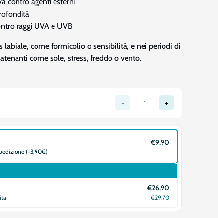
va contro agenti esterni
profondità
contro raggi UVA e UVB
s labiale, come formicolio o sensibilità, e nei periodi di
atenanti come sole, stress, freddo o vento.
-
+
€9,90
spedizione (+3,90€)
€26,90
ita
€29,70