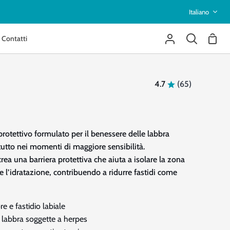
Ling
Italiano
Contatti
Carre
Il
Cerca
mio
account
4.7
(65)
protettivo formulato per il benessere delle labbra
tutto nei momenti di maggiore sensibilità.
rea una barriera protettiva che aiuta a isolare la zona
e l’idratazione, contribuendo a ridurre fastidi come
re e fastidio labiale
 labbra soggette a herpes