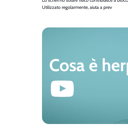
Lo schermo solare fisico contribuisce a blocca
Utilizzato regolarmente, aiuta a prev
Cosa è he
Riproduci