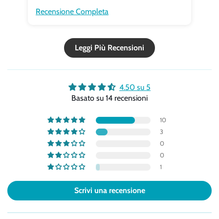
Recensione Completa
Re
Leggi Più Recensioni
4.50 su 5
Basato su 14 recensioni
10
3
0
0
1
Scrivi una recensione