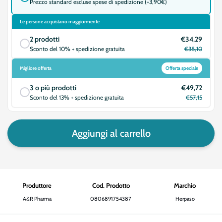
Prezzo standard escluse spese di spedizione (+3,90€)
Le persone acquistano maggiormente
2 prodotti
€34,29
Sconto del 10% + spedizione gratuita
€38,10
Migliore offerta
Offerta speciale
3 o più prodotti
€49,72
Sconto del 13% + spedizione gratuita
€57,15
Aggiungi al carrello
Produttore
Cod. Prodotto
Marchio
A&R Pharma
0806891754387
Herpaso