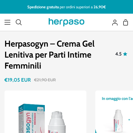
Vai
Spedizione gratuita
per ordini superiori a
26,90€
al
contenuto
Carr
Cerca
Il
mio
account
Herpasogyn – Crema Gel
Lenitiva per Parti Intime
4.5
Femminili
€19,05 EUR
€21,90 EUR