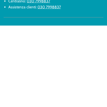
Centralino:
030 7998837
Assistenza clienti:
030 7998837
Prodotti
Termini e condizioni
Sintomi
Resi e Rimborsi
Chi siamo
Privacy Policy
Domande Frequenti
Cookies
Blog
Contatti
Copyright © Herpaso 2026
|
Powered by Shopify
Instagram
Facebook