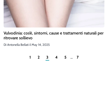
Vulvodinia: cos’è, sintomi, cause e trattamenti naturali per
ritrovare sollievo
Di
Antonella Bellati
il
May 14, 2025
1
2
3
4
5
…
7