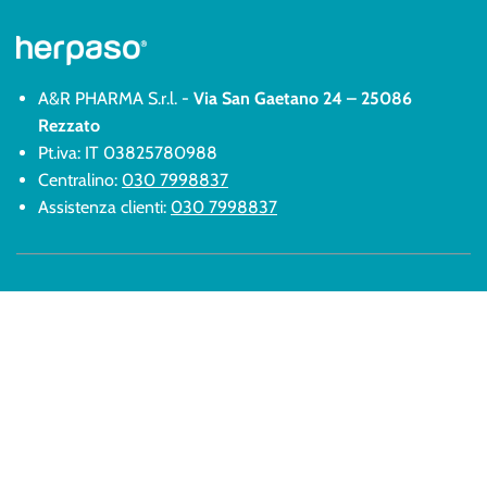
A&R PHARMA S.r.l. -
Via San Gaetano 24 – 25086
Rezzato
Pt.iva: IT 03825780988
Centralino:
030 7998837
Assistenza clienti:
030 7998837
Prodotti
Termini e condizioni
Sintomi
Resi e Rimborsi
Chi siamo
Privacy Policy
Domande Frequenti
Cookies
Blog